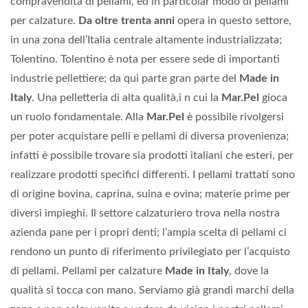
compravendita di pellami, ed in particolar modo di pellami
per calzature.
Da oltre trenta anni
opera in questo settore,
in una zona dell’Italia centrale altamente industrializzata;
Tolentino. Tolentino è nota per essere sede di importanti
industrie pellettiere; da qui parte gran parte del
Made in
Italy
. Una pelletteria di alta qualità,i n cui la
Mar.Pel
gioca
un ruolo fondamentale. Alla
Mar.Pel
è possibile rivolgersi
per poter acquistare pelli e pellami di diversa provenienza;
infatti è possibile trovare sia prodotti italiani che esteri, per
realizzare prodotti specifici differenti. I pellami trattati sono
di origine bovina, caprina, suina e ovina; materie prime per
diversi impieghi. Il settore calzaturiero trova nella nostra
azienda pane per i propri denti; l’ampia scelta di pellami ci
rendono un punto di riferimento privilegiato per l’acquisto
di pellami. Pellami per calzature
Made in Italy
, dove la
qualità si tocca con mano. Serviamo già grandi marchi della