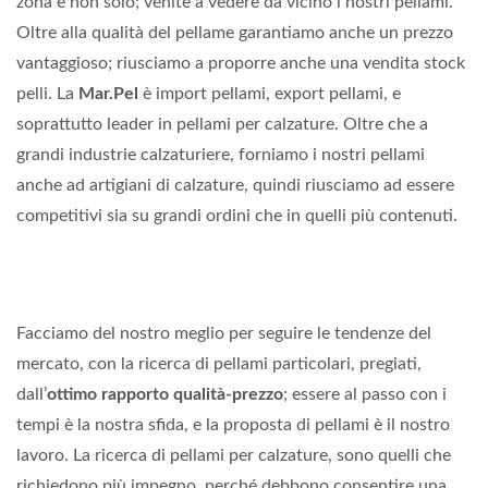
zona e non solo; venite a vedere da vicino i nostri pellami.
Oltre alla qualità del pellame garantiamo anche un prezzo
vantaggioso; riusciamo a proporre anche una vendita stock
pelli. La
Mar.Pel
è import pellami, export pellami, e
soprattutto leader in pellami per calzature. Oltre che a
grandi industrie calzaturiere, forniamo i nostri pellami
anche ad artigiani di calzature, quindi riusciamo ad essere
competitivi sia su grandi ordini che in quelli più contenuti.
Facciamo del nostro meglio per seguire le tendenze del
mercato, con la ricerca di pellami particolari, pregiati,
dall’
ottimo rapporto qualità-prezzo
; essere al passo con i
tempi è la nostra sfida, e la proposta di pellami è il nostro
lavoro. La ricerca di pellami per calzature, sono quelli che
richiedono più impegno, perché debbono consentire una